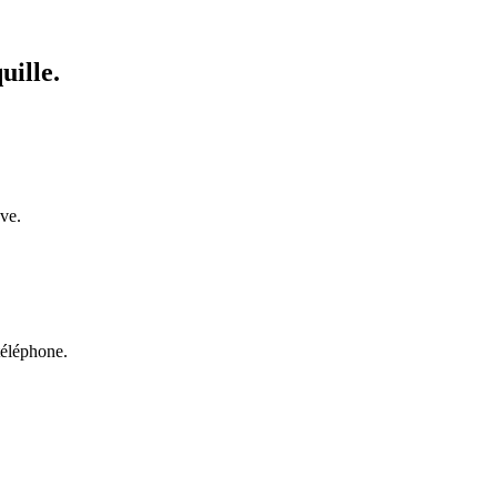
uille.
uve.
téléphone.