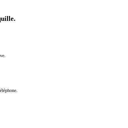
uille.
uve.
téléphone.